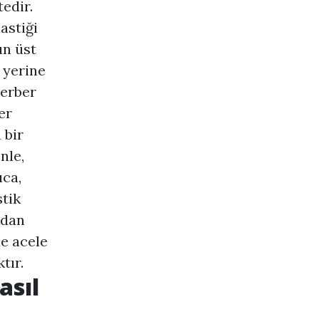
edir.
astiği
un üst
 yerine
Berber
er
 bir
nle,
ıca,
stik
zdan
de acele
tır.
asıl