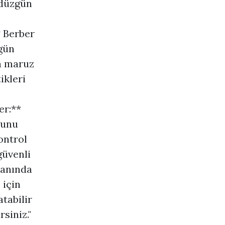
 düzgün
* Berber
gün
a maruz
ikleri
er:**
ğunu
ontrol
güvenli
manında
 için
tabilir
siniz."