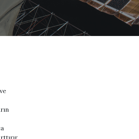
 ve
arın
ça
ttırır