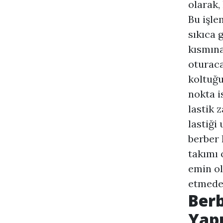
olarak,
Bu işle
sıkıca 
kısmına
oturaca
koltuğu
nokta i
lastik z
lastiği
berber 
takımı 
emin ol
etmeden
Berb
Yapı