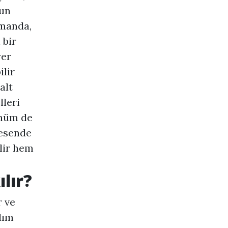
zun
amanda,
 bir
yer
ilir
alt
leri
ünüm de
desende
ilir hem
lır?
r ve
dım