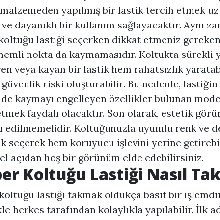
i malzemeden yapılmış bir lastik tercih etmek u
ve dayanıklı bir kullanım sağlayacaktır. Aynı z
koltuğu lastiği seçerken dikkat etmeniz gereken
nemli nokta da kaymamasıdır. Koltukta sürekli 
ren veya kayan bir lastik hem rahatsızlık yaratab
güvenlik riski oluşturabilir. Bu nedenle, lastiğin 
de kaymayı engelleyen özellikler bulunan model
etmek faydalı olacaktır. Son olarak, estetik gör
ı edilmemelidir. Koltuğunuzla uyumlu renk ve 
tik seçerek hem koruyucu işlevini yerine getireb
el açıdan hoş bir görünüm elde edebilirsiniz.
er Koltuğu Lastiği Nasıl Takı
koltuğu lastiği takmak oldukça basit bir işlemdi
kle herkes tarafından kolaylıkla yapılabilir. İlk a