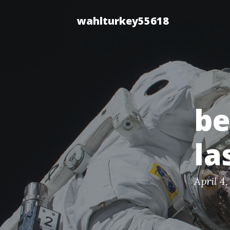
wahlturkey55618
be
la
April 4