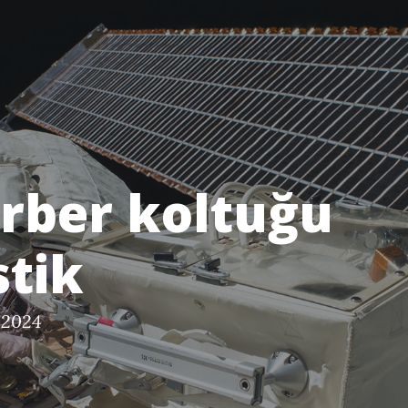
rber koltuğu
stik
, 2024