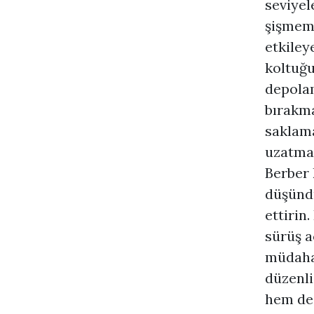
seviyel
şişmemi
etkiley
koltuğu
depolam
bırakma
saklam
uzatmay
Berber 
düşündü
ettirin
sürüş a
müdahal
düzenli
hem de 