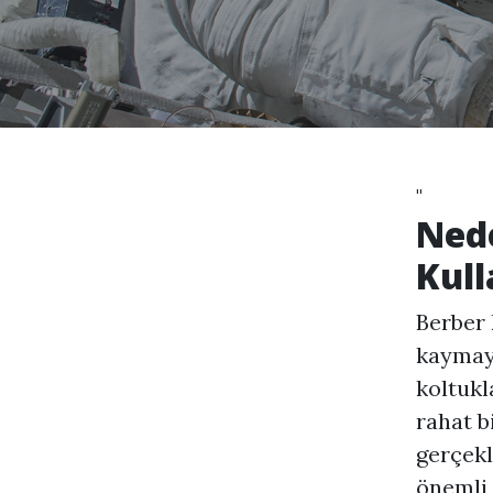
"
Nede
Kull
Berber 
kaymayı
koltukl
rahat b
gerçekl
önemli 