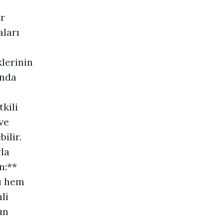
ir
ları
klerinin
ında
kili
ve
ilir.
yla
n:**
sı hem
li
un