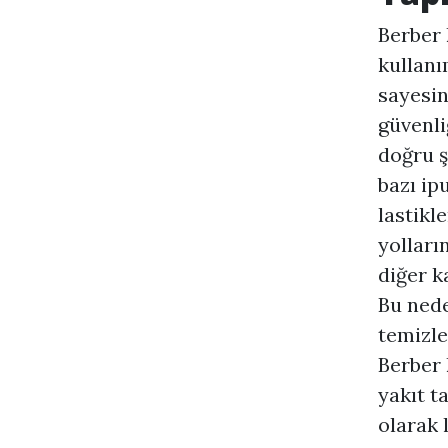
Berber 
kullanı
sayesin
güvenli
doğru ş
bazı ip
lastikl
yolların
diğer k
Bu nede
temizle
Berber 
yakıt t
olarak 