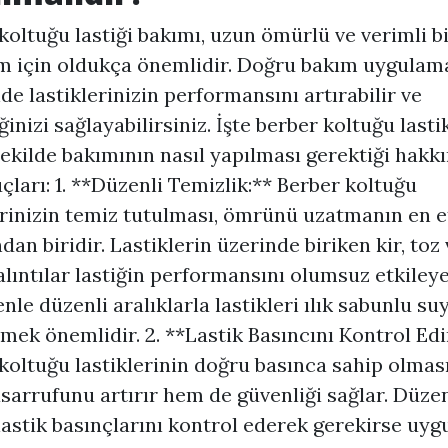
koltuğu lastiği bakımı, uzun ömürlü ve verimli b
m için oldukça önemlidir. Doğru bakım uygulama
de lastiklerinizin performansını artırabilir ve
ğinizi sağlayabilirsiniz. İşte berber koltuğu lasti
ekilde bakımının nasıl yapılması gerektiği hakk
uçları: 1. **Düzenli Temizlik:** Berber koltuğu
erinizin temiz tutulması, ömrünü uzatmanın en et
dan biridir. Lastiklerin üzerinde biriken kir, toz 
alıntılar lastiğin performansını olumsuz etkileyeb
nle düzenli aralıklarla lastikleri ılık sabunlu su
mek önemlidir. 2. **Lastik Basıncını Kontrol Edi
koltuğu lastiklerinin doğru basınca sahip olma
asarrufunu artırır hem de güvenliği sağlar. Düzen
lastik basınçlarını kontrol ederek gerekirse uyg