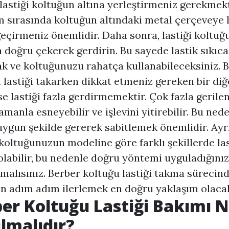
 lastiği koltuğun altına yerleştirmeniz gerekmekt
m sırasında koltuğun altındaki metal çerçeveye l
geçirmeniz önemlidir. Daha sonra, lastiği koltuğ
 doğru çekerek gerdirin. Bu sayede lastik sıkıca
k ve koltuğunuzu rahatça kullanabileceksiniz. 
 lastiği takarken dikkat etmeniz gereken bir diğ
se lastiği fazla gerdirmemektir. Çok fazla gerilen
amanla esneyebilir ve işlevini yitirebilir. Bu nede
 uygun şekilde gererek sabitlemek önemlidir. Ayr
koltuğunuzun modeline göre farklı şekillerde la
olabilir, bu nedenle doğru yöntemi uyguladığını
malısınız. Berber koltuğu lastiği takma sürecin
 adım adım ilerlemek en doğru yaklaşım olacak
er Koltuğu Lastiği Bakımı N
lmalıdır?