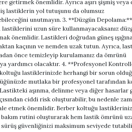
ere getirmek önemlidir. Ayrıca aşırı şişmiş veya
ş lastiklerin yol tutuşunu da olumsuz
ebileceğini unutmayın. 3. **Düzgün Depolama:*
 lastiklerini uzun süre kullanmayacaksanız düz
ak önemlidir. Lastikleri doğrudan güneş ışığın
ktan kaçının ve nemden uzak tutun. Ayrıca, last
adan önce temizleyip kurulamanız da ömrünü
a yardımcı olacaktır. 4. **Profesyonel Kontroll
koltuğu lastiklerinizde herhangi bir sorun oldu
ğünüzde mutlaka bir profesyonel tarafından k
. Lastikteki aşınma, delinme veya diğer hasarlar 
çısından ciddi risk oluşturabilir, bu nedenle za
e etmek önemlidir. Berber koltuğu lastikleriniz
 bakım rutini oluşturarak hem lastik ömrünü uza
sürüş güvenliğinizi maksimum seviyede tutabilir