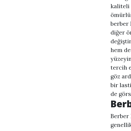
kalitel
ömürlü 
berber 
diğer ö
değişti
hem de 
yüzeyin
tercih 
göz ard
bir las
de görs
Berb
Berber 
genelli