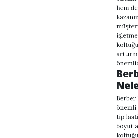
hem de 
kazanma
müşteri
işletme
koltuğu
arttırm
önemlid
Berb
Nele
Berber 
önemli 
tip las
boyutla
koltuğu