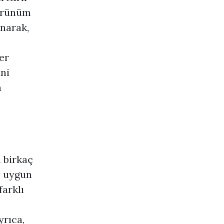
görünüm
anarak,
er
ni
a
 birkaç
e uygun
farklı
yrıca,